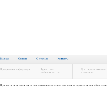
Главная
Отзывы
О портале
Контакты
Официальная информация
Туристская
Достопримечательнос
инфраструктура
и традиции
При частичном или полном использовании материалов ссылка на первоисточник обязательн