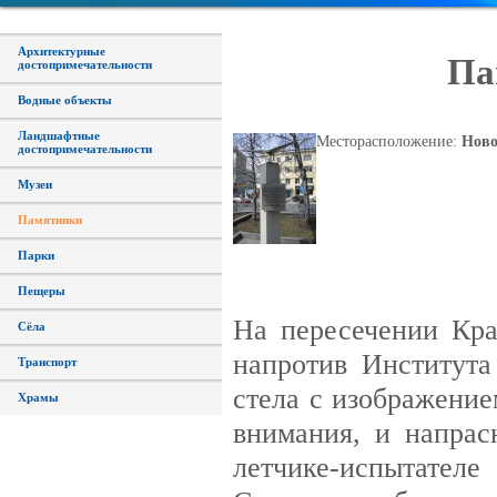
Архитектурные
Па
достопримечательности
Водные объекты
Ландшафтные
Месторасположение:
Ново
достопримечательности
Музеи
Памятники
Парки
Пещеры
На пересечении Кра
Сёла
напротив Института
Транспорт
стела с изображение
Храмы
внимания, и напрас
летчике-испытател