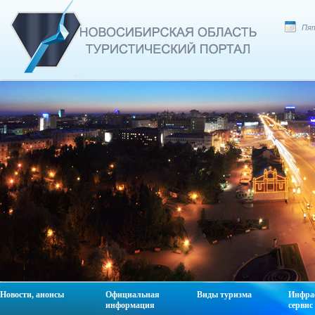
Пят
Новости, анонсы
Официальная
Виды туризма
Инфра
информация
сервис