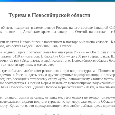
Туризм в Новосибирской области
 область находится
в самом центре России, на юго-востоке Западной Си
ом, на юге — с Алтайским краем, на западе — с Омской, на востоке — с 
.
ти является Новосибирск с населением в полтора миллиона человек.
К 
го, относятся Бердск,
Искитим, Обь, Татарск.
он водный, здесь протекает самая большая река России — Обь. Если счита
тавляет 5410 километров. В бассейне Оби — до 230 рек (Бердь, Бакса, Ши
очти 85 рек (Омь, Тартас и др.). Кроме того, Новосибирская область бог
 три тысячи крупных и малых озер.
, где побывать
любителям различных видов водного туризма. Помимо оз
одоемов
в России, здесь есть и другие крупные водохранилища, к пример
леднего восходит к татарскому слову «убу», означающему «топкое место»
олне соответствует. Обским морем называют Новосибирское водохранили
близ Новосибирска. Длина Обского моря составляет 220 км, а максималь
 признают одним из самых лучших мест для отдыха не только приверж
севозможными видами водного туризма. К примеру, ежегодно на Обском 
орту. Кроме того, это водохранилище очень любят рыбаки, здесь водитс