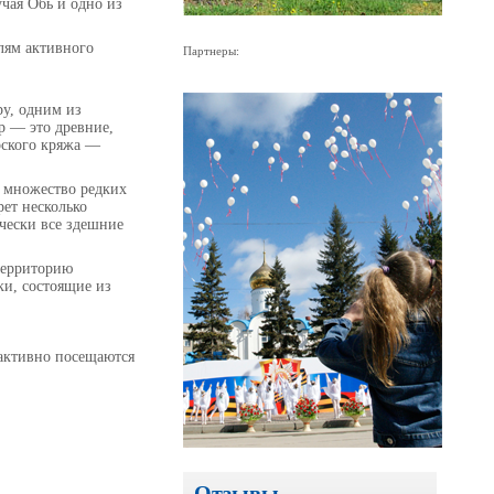
чая Обь и одно из
елям активного
Партнеры:
ру, одним из
р — это древние,
рского кряжа —
т множество редких
рет несколько
чески все здешние
территорию
ки, состоящие из
 активно посещаются
Отзывы