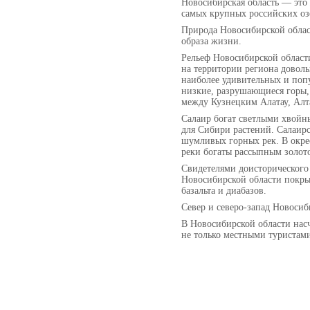
Новосибирская область — это 
самых крупных российских оз
Природа Новосибирской област
образа жизни.
Рельеф Новосибирской облас
на территории региона довол
наиболее удивительных и попу
низкие, разрушающиеся горы,
между Кузнецким Алатау, Алт
Салаир богат светлыми хвойн
для Сибири растений. Салаирс
шумливых горных рек. В окре
реки богаты рассыпным золот
Свидетелями доисторического 
Новосибирской области покрыв
базальта и диабазов.
Север и северо-запад Новоси
В Новосибирской области нас
не только местными туристам