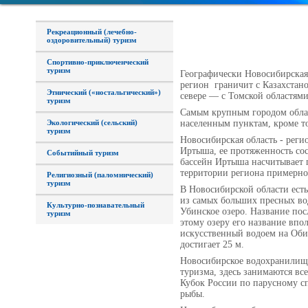
Рекреационный (лечебно-
оздоровительный) туризм
Спортивно-приключенческий
туризм
Географически Новосибирская
регион
граничит с Казахстан
Этнический («ностальгический»)
севере — с Томской областями
туризм
Самым крупным городом облас
населенным пунктам, кроме то
Экологический (сельский)
туризм
Новосибирская область - реги
Иртыша, ее протяженность сос
Событийный туризм
бассейн Иртыша насчитывает п
территории региона примерно
Религиозный (паломнический)
туризм
В Новосибирской области есть
из самых больших пресных в
Культурно-познавательный
Убинское озеро. Название пос
туризм
этому озеру его название вп
искусственный водоем на Оби 
достигает 25 м.
Новосибирское водохранилище
туризма, здесь занимаются в
Кубок России по парусному сп
рыбы.