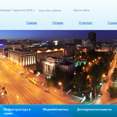
ятница 7 августа 2026 г.
часы для сайтов
Карта сайта
Главная
Отзывы
О портале
Ссылк
Инфраструктура и
Медиабиблиотека
Достопримечательности
сервис