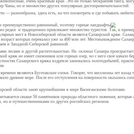
живописный, очень красивый край. Это не только бескрайняя тайга, могу
ер Чаны, но и множество других популярных достопримечательностей.
и — разнообразна, здесь есть, на что посмотреть и где побывать любит
ти преимущественно равнинный, поэтому горные ландшафты
ьно редки
и традиционно привлекают множество туристов. Так, к приме
лярных мест в Новосибирской области является Салаирский кряж. Салаи
 возраст которых перевалил уже за 400 млн лет. Местонахождение Салаи
аем и Западной-Сибирской равниной.
ыми лесами и другой растительностью. На
склонах Салаира произрастае
кий кряж не имеет снежников или горных озер, но с него свое начало бе
стностях Салаирского кряжа издревле занимались золотодобычей, практи
ом.
времени являются Буготакские сопки. Говорят, что миллионы лет назад 
ало древнее море. После его отступления на поверхности оказались соп
бирской области занят крупнейшими в мире Васюганскими болотами.
читывается свыше 50 памятников природы областного значения, которые
и, но и путешественниками из других российских регионов.