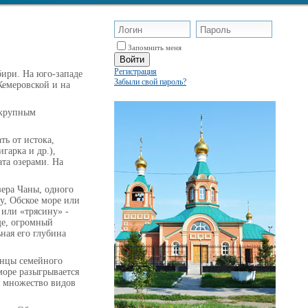
Запомнить меня
Регистрация
бири. На юго-западе
Забыли свой пароль?
Кемеровской и на
крупным
ть от истока,
гарка и др.),
ата озерами. На
ера Чаны, одного
у, Обское море или
 или «трясину» -
ще, огромный
ная его глубина
енцы семейного
море разыгрывается
я множество видов