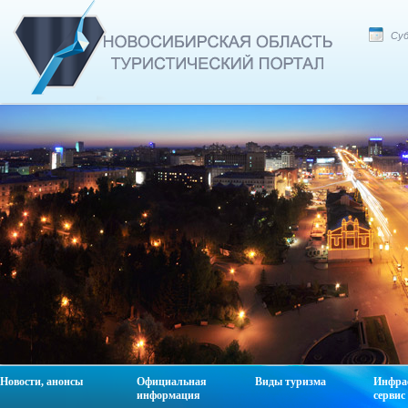
Суб
Новости, анонсы
Официальная
Виды туризма
Инфра
информация
сервис