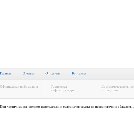
Главная
Отзывы
О портале
Контакты
Официальная информация
Туристская
Достопримечательнос
инфраструктура
и традиции
При частичном или полном использовании материалов ссылка на первоисточник обязательн