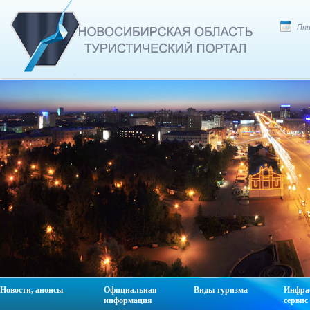
Пят
Новости, анонсы
Официальная
Виды туризма
Инфра
информация
сервис