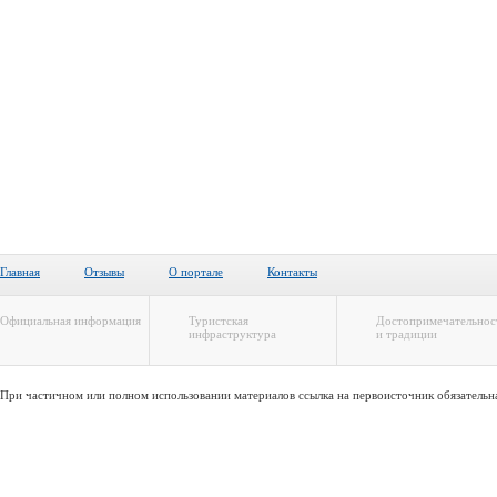
Главная
Отзывы
О портале
Контакты
Официальная информация
Туристская
Достопримечательнос
инфраструктура
и традиции
При частичном или полном использовании материалов ссылка на первоисточник обязательн