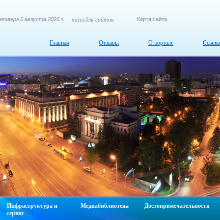
етверг 6 августа 2026 г.
часы для сайтов
Карта сайта
Главная
Отзывы
О портале
Ссылк
Инфраструктура и
Медиабиблиотека
Достопримечательности
сервис