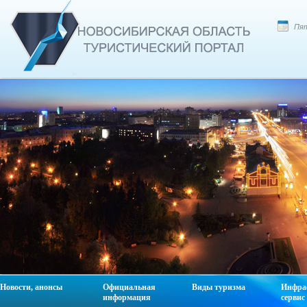
Пят
Новости, анонсы
Официальная
Виды туризма
Инфра
информация
сервис