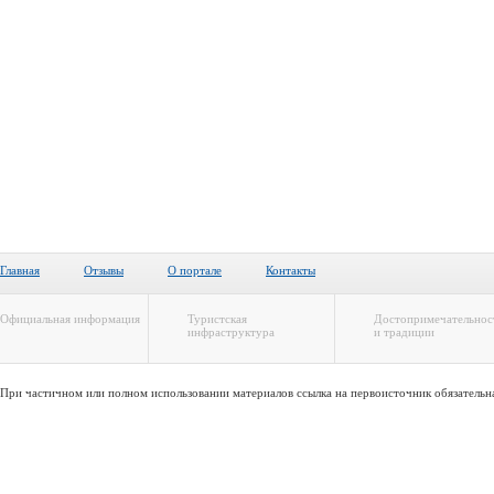
Главная
Отзывы
О портале
Контакты
Официальная информация
Туристская
Достопримечательнос
инфраструктура
и традиции
При частичном или полном использовании материалов ссылка на первоисточник обязательн