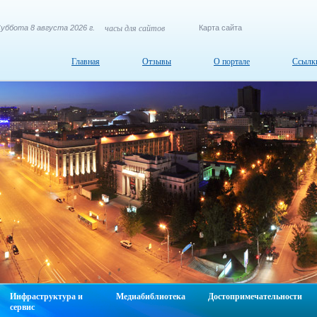
уббота 8 августа 2026 г.
часы для сайтов
Карта сайта
Главная
Отзывы
О портале
Ссылк
Инфраструктура и
Медиабиблиотека
Достопримечательности
сервис