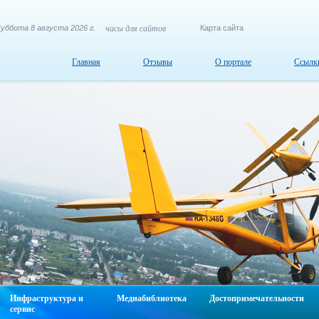
уббота 8 августа 2026 г.
часы для сайтов
Карта сайта
Главная
Отзывы
О портале
Ссылк
Инфраструктура и
Медиабиблиотека
Достопримечательности
сервис