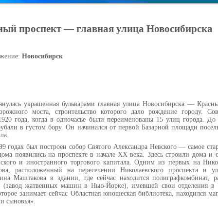
ный проспект — главная улица Новосибирска
жение:
Новосибирск
янулась украшенная бульварами главная улица Новосибирска — Красны
орожного моста, строительство которого дало рождение городу. Со
1920 года, когда в одночасье были переименованы 15 улиц города. До
убали в густом бору. Он начинался от первой Базарной площади посел
ла.
99 годах был построен собор Святого Александра Невского — самое ста
дома появились на проспекте в начале XX века. Здесь строили дома и
йского и иностранного торгового капитала. Одним из первых на Нико
ва, расположенный на пересечении Николаевского проспекта и у
зина Маштакова в здании, где сейчас находится полиграфкомбинат, р
(завод жатвенных машин в Нью-Йорке), имевшей свои отделения в 
оторое занимает сейчас Областная юношеская библиотека, находился м
и сыновья».