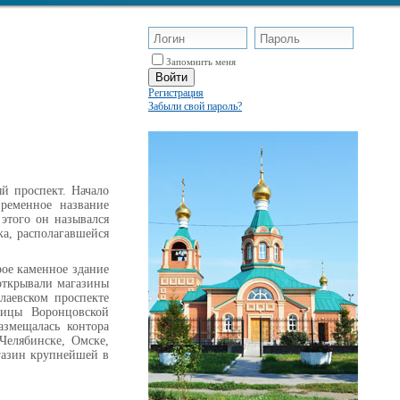
Запомнить меня
Регистрация
Забыли свой пароль?
й проспект. Начало
временное название
 этого он назывался
ка, располагавшейся
рое каменное здание
 открывали магазины
лаевском проспекте
лицы Воронцовской
азмещалась контора
Челябинске, Омске,
агазин крупнейшей в