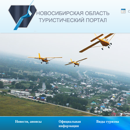
С
Новости, анонсы
Официальная
Виды туризма
информация