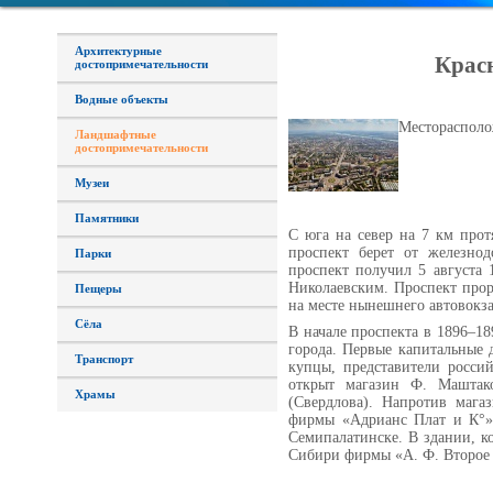
Архитектурные
Крас
достопримечательности
Водные объекты
Месторасполо
Ландшафтные
достопримечательности
Музеи
Памятники
С юга на север на 7 км прот
проспект берет от железнод
Парки
проспект получил 5 августа 
Николаевским. Проспект прор
Пещеры
на месте нынешнего автовокза
Сёла
В начале проспекта в 1896–18
города. Первые капитальные 
Транспорт
купцы, представители росси
открыт магазин Ф. Маштако
Храмы
(Свердлова). Напротив мага
фирмы «Адрианс Плат и К°» 
Семипалатинске. В здании, к
Сибири фирмы «А. Ф. Второе 