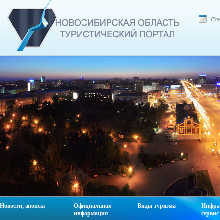
Пон
Новости, анонсы
Официальная
Виды туризма
Инфра
информация
сервис