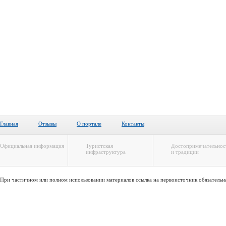
Главная
Отзывы
О портале
Контакты
Официальная информация
Туристская
Достопримечательнос
инфраструктура
и традиции
При частичном или полном использовании материалов ссылка на первоисточник обязательн