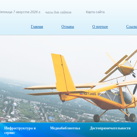
ятница 7 августа 2026 г.
часы для сайтов
Карта сайта
Главная
Отзывы
О портале
Ссылк
Инфраструктура и
Медиабиблиотека
Достопримечательности
сервис