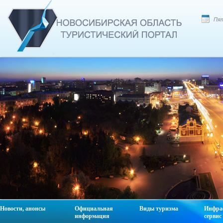
Пят
Новости, анонсы
Официальная
Виды туризма
Инфра
информация
сервис