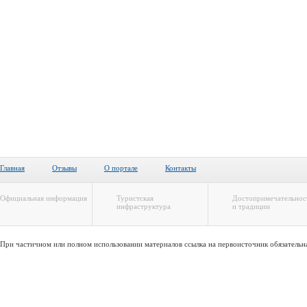
Главная
Отзывы
О портале
Контакты
Официальная информация
Туристская
Достопримечательнос
инфраструктура
и традиции
При частичном или полном использовании материалов ссылка на первоисточник обязательн