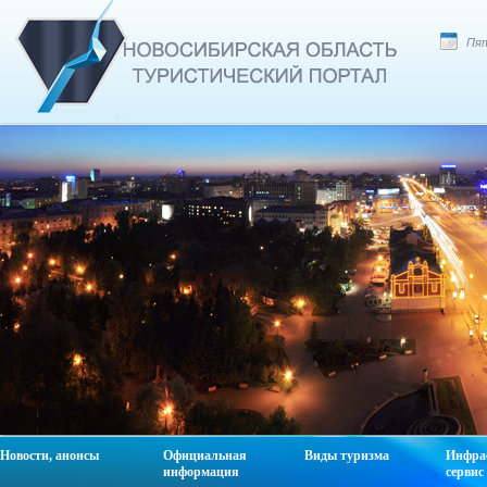
Пят
Новости, анонсы
Официальная
Виды туризма
Инфра
информация
сервис