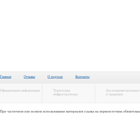
Главная
Отзывы
О портале
Контакты
Официальная информация
Туристская
Достопримечательнос
инфраструктура
и традиции
При частичном или полном использовании материалов ссылка на первоисточник обязательн