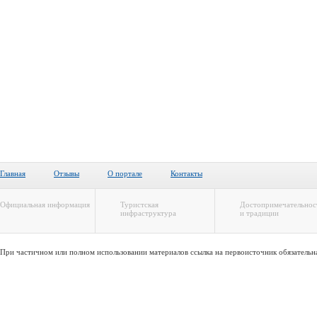
Главная
Отзывы
О портале
Контакты
Официальная информация
Туристская
Достопримечательнос
инфраструктура
и традиции
При частичном или полном использовании материалов ссылка на первоисточник обязательн