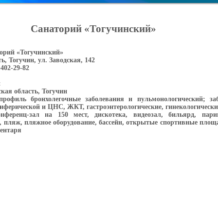
Санаторий «Тогучинский»
орий «Тогучинский»
, Тогучин, ул. Заводская, 142
 402-29-82
н
кая область, Тогучин
рофиль бронхолегочные заболевания и пульмонологический; заб
риферической и ЦНС, ЖКТ, гастроэнтерологические, гинекологически
ференц-зал на 150 мест, дискотека, видеозал, бильярд, парик
зи, пляж, пляжное оборудование, бассейн, открытые спортивные пло
вентаря