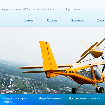
етверг 6 августа 2026 г.
часы для сайтов
Карта сайта
Главная
Отзывы
О портале
Ссылк
Инфраструктура и
Медиабиблиотека
Достопримечательности
сервис