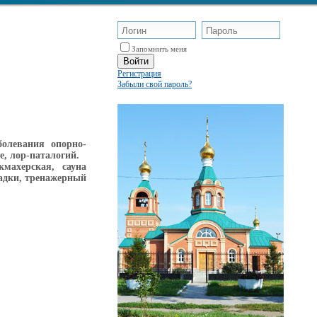
Запомнить меня
Регистрация
Забыли свой пароль?
олевания опорно-
е, лор-паталогий.
махерская, сауна
щадки, тренажерный