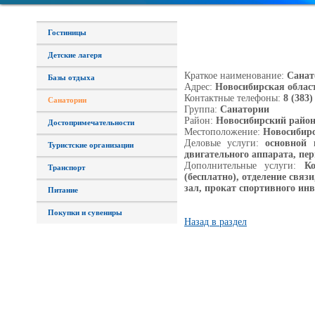
Гостиницы
Детские лагеря
Краткое наименование:
Санат
Базы отдыха
Адрес:
Новосибирская область
Контактные телефоны:
8 (383)
Санатории
Группа:
Санатории
Район:
Новосибирский райо
Достопримечательности
Местоположение:
Новосибирс
Деловые услуги:
основной п
Туристские организации
двигательного аппарата, пе
Дополнительные услуги:
Кон
Транспорт
(бесплатно), отделение свя
зал, прокат спортивного ин
Питание
Покупки и сувениры
Назад в раздел