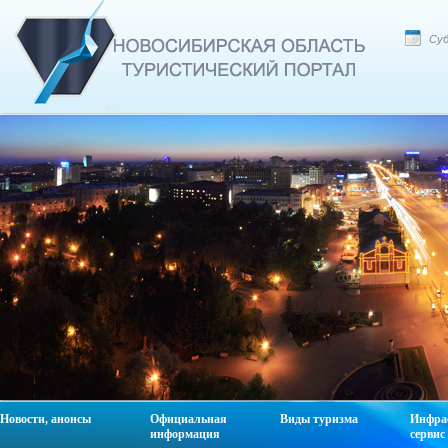
Суб
Новости, анонсы
Официальная
Виды туризма
Инфра
информация
сервис