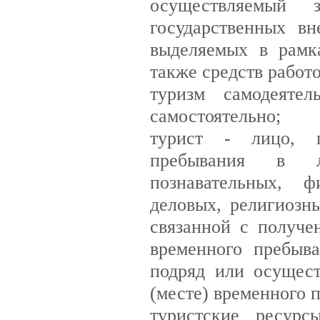
осуществляемый 
государственных в
выделяемых в рамк
также средств работо
туризм самодеятел
самостоятельно;
турист - лицо, п
пребывания в леч
познавательных, ф
деловых, религиозн
связанной с получе
временного пребыв
подряд или осущес
(месте) временного 
туристские ресурс