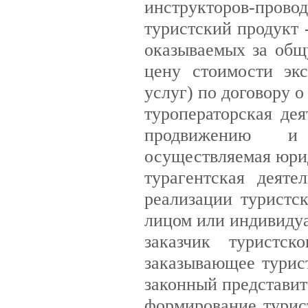
инструкторов-провод
туристский продукт 
оказываемых за общ
цену стоимости эк
услуг) по договору о
туроператорская де
продвижению и 
осуществляемая юрид
турагентская деят
реализации туристс
лицом или индивидуа
заказчик туристс
заказывающее турист
законный представит
формирование турист